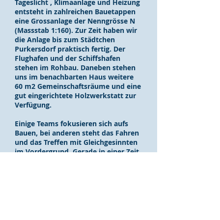
Tageslicht , Klimaanlage und Heizung
entsteht in zahlreichen Bauetappen
eine Grossanlage der Nenngrösse N
(Massstab 1:160). Zur Zeit haben wir
die Anlage bis zum Städtchen
Purkersdorf praktisch fertig. Der
Flughafen und der Schiffshafen
stehen im Rohbau. Daneben stehen
uns im benachbarten Haus weitere
60 m2 Gemeinschaftsräume und eine
gut eingerichtete Holzwerkstatt zur
Verfügung.
Einige Teams fokusieren sich aufs
Bauen, bei anderen steht das Fahren
und das Treffen mit Gleichgesinnten
im Vordergrund. Gerade in einer Zeit,
in welcher der digitale Konsum auch
in Kinderhänden allgegenwärtig ist,
wird ein solches Angebot von Eltern
umso mehr geschätzt.